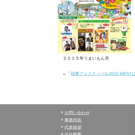
２０１５年うまいもん市
←「
稲妻フェスティバル2015 WES
お問い合わせ
事業内容
代表挨拶
会社概要